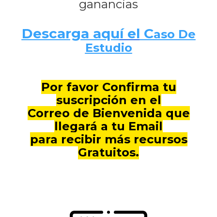
ganancias
Descarga aqu
í el
C
aso De
Estudio
Por favor Confirma tu
suscripción en el
Correo
de
Bienvenida que
llegará a tu Email
para recibir más recursos
Gratuitos.